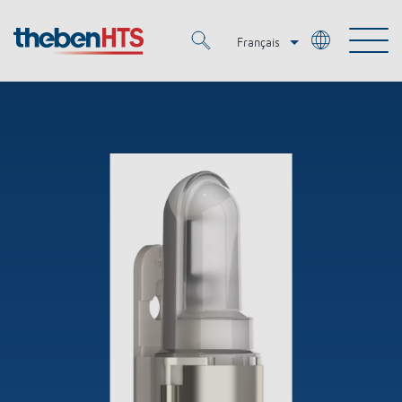
Français
Deutsch
Merkzettel (
0
)
Italiano
Produits
OEM
KNX
Solutions
Smart Home
Solutions OEM
DALI
Service
OEM Experts
Contrôle du temps et de la lumière
Détecteurs de présence et de mouvement
Références
Entreprise
Commande d'éclairage DALI-2
Médiathèque
Spots LED