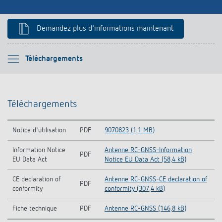
Historique
Demandez plus d'informations maintenant
Veuillez sélectionner
Téléchargements
Téléchargements
Téléchargements
Produits similaires
Notice d'utilisation
PDF
9070823 (1,1 MB)
Information Notice
Antenne RC-GNSS-Information
PDF
EU Data Act
Notice EU Data Act (58,4 kB)
CE declaration of
Antenne RC-GNSS-CE declaration of
PDF
conformity
conformity (307,4 kB)
Fiche technique
PDF
Antenne RC-GNSS (146,8 kB)