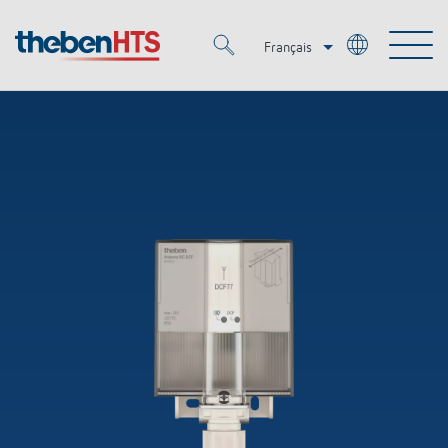
Français
Deutsch
Merkzettel (
0
)
Italiano
Produits
OEM
KNX
Solutions
Smart Home
Solutions OEM
DALI
Service
OEM Experts
Contrôle du temps et de la lumière
Détecteurs de présence et de mouvement
Références
Entreprise
Commande d'éclairage DALI-2
Médiathèque
Spots LED