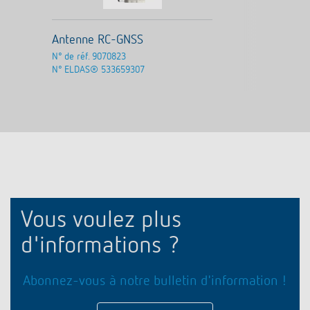
Antenne RC-GNSS
N° de réf.
9070823
N° ELDAS®
533659307
Vous voulez plus
d'informations ?
Abonnez-vous à notre bulletin d'information !