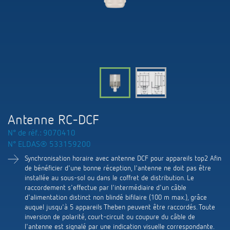
Systèmes KNX
Contact
Catalogues et prospectus
Theben AG
Contrôle du temps et de la lumière
Détecteurs de présence et de mouvement
Commande de catalogue
Nouveautés
Recherche de produits
Régulation de chauffage
Hotline
Commutation et variation fiables des LED
Séminaires techniques et formation online
Salons professionnels
Médiathèque
Accessoires
Interlocuteur
Les capteurs de CO2
Newsletter
Exposition, présentation et formation
LUXORliving
Conseiller de vente dans votre région
Smart Metering
Antenne RC-DCF
Durabilité
Distribution dans le monde
N° de réf.: 9070410
Régulation de la température
N° ELDAS® 533159200
Carrières chez ThebenHTS
Demande
Synchronisation horaire avec antenne DCF pour appareils top2 Afin
Références
de bénéficier d'une bonne réception, l'antenne ne doit pas être
Associations
Itineraire
installée au sous-sol ou dans le coffret de distribution. Le
Application de Theben
raccordement s'effectue par l'intermédiaire d'un câble
Environnement
d'alimentation distinct non blindé bifilaire (100 m max.), grâce
Newsletter
auquel jusqu'à 5 appareils Theben peuvent être raccordés. Toute
Télérupteur impulsionnel OKTO de Theben
inversion de polarité, court-circuit ou coupure du câble de
Design
l'antenne est signalé par une indication visuelle correspondante.