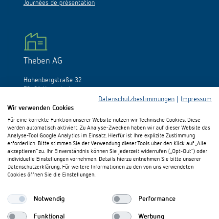
Journées de présentation
Theben AG
Hohenbergstraße 32
72401 Haigerloch
Allemagne
Datenschutzbestimmungen
|
Impressum
Wir verwenden Cookies
Tél.:
+49 (0)74 74/692-0
Für eine korrekte Funktion unserer Website nutzen wir Technische Cookies. Diese
Fax: +49 (0)74 74/692-150
werden automatisch aktiviert. Zu Analyse-Zwecken haben wir auf dieser Website das
E-Mail:
info@theben.de
Analyse-Tool Google Analytics im Einsatz. Hierfür ist Ihre explizite Zustimmung
erforderlich. Bitte stimmen Sie der Verwendung dieser Tools über den Klick auf „Alle
akzeptieren“ zu. Ihr Einverständnis können Sie jederzeit widerrufen („Opt-Out“) oder
individuelle Einstellungen vornehmen. Details hierzu entnehmen Sie bitte unserer
Datenschutzerklärung. Für weitere Informationen zu den von uns verwendeten
Cookies öffnen Sie die Einstellungen.
S'il vous plaît visitez-nous sur:
Notwendig
Performance
Funktional
Werbung