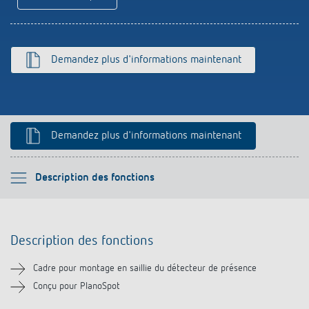
Historique
Demandez plus d'informations maintenant
Demandez plus d'informations maintenant
Veuillez sélectionner
Description des fonctions
Description des fonctions
Description des fonctions
Téléchargements
Cadre pour montage en saillie du détecteur de présence
Produits similaires
Conçu pour PlanoSpot