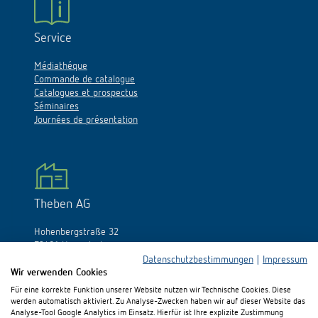
Service
Médiathéque
Commande de catalogue
Catalogues et prospectus
Séminaires
Journées de présentation
Theben AG
Hohenbergstraße 32
72401 Haigerloch
Allemagne
Datenschutzbestimmungen
|
Impressum
Wir verwenden Cookies
Tél.:
+49 (0)74 74/692-0
Für eine korrekte Funktion unserer Website nutzen wir Technische Cookies. Diese
Fax: +49 (0)74 74/692-150
werden automatisch aktiviert. Zu Analyse-Zwecken haben wir auf dieser Website das
E-Mail:
info@theben.de
Analyse-Tool Google Analytics im Einsatz. Hierfür ist Ihre explizite Zustimmung