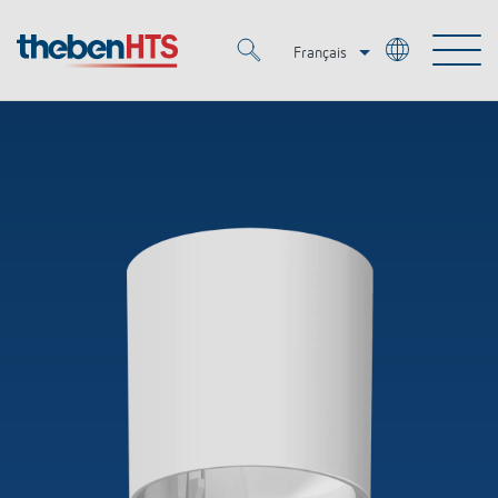
Français
Deutsch
Merkzettel (
0
)
Italiano
Produits
OEM
KNX
Solutions
Smart Home
Solutions OEM
DALI
Service
OEM Experts
Contrôle du temps et de la lumière
Détecteurs de présence et de mouvement
Références
Entreprise
Commande d'éclairage DALI-2
Médiathèque
Spots LED