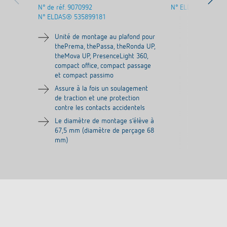
N° de réf.
9070992
N° ELDAS®
53589
N° ELDAS®
535899181
Unité de montage au plafond pour
thePrema, thePassa, theRonda UP,
theMova UP, PresenceLight 360,
compact office, compact passage
et compact passimo
Assure à la fois un soulagement
de traction et une protection
contre les contacts accidentels
Le diamètre de montage s‘élève à
67,5 mm (diamètre de perçage 68
mm)