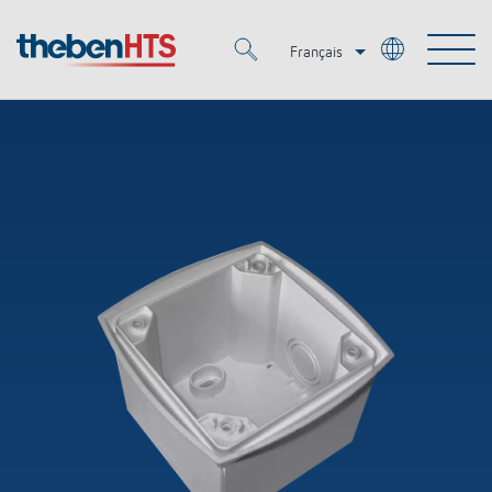
Français
Deutsch
Merkzettel (
0
)
Italiano
Produits
OEM
KNX
Solutions
Smart Home
Solutions OEM
DALI
Service
OEM Experts
Contrôle du temps et de la lumière
Détecteurs de présence et de mouvement
Références
Entreprise
Commande d'éclairage DALI-2
Médiathèque
Spots LED