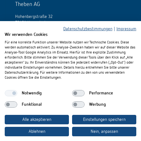
Theben AG
Hohenbergstraße 32
72401 Haigerloch
Allemagne
Datenschutzbestimmungen
|
Impressum
Wir verwenden Cookies
Tél.:
+49 (0)74 74/692-0
Für eine korrekte Funktion unserer Website nutzen wir Technische Cookies. Diese
Fax: +49 (0)74 74/692-150
werden automatisch aktiviert. Zu Analyse-Zwecken haben wir auf dieser Website das
E-Mail:
info@theben.de
Analyse-Tool Google Analytics im Einsatz. Hierfür ist Ihre explizite Zustimmung
erforderlich. Bitte stimmen Sie der Verwendung dieser Tools über den Klick auf „Alle
akzeptieren“ zu. Ihr Einverständnis können Sie jederzeit widerrufen („Opt-Out“) oder
individuelle Einstellungen vornehmen. Details hierzu entnehmen Sie bitte unserer
Datenschutzerklärung. Für weitere Informationen zu den von uns verwendeten
Cookies öffnen Sie die Einstellungen.
S'il vous plaît visitez-nous sur:
Notwendig
Performance
Funktional
Werbung
Alle akzeptieren
Einstellungen speichern
Ablehnen
Nein, anpassen
Mentions légales
Protection des données