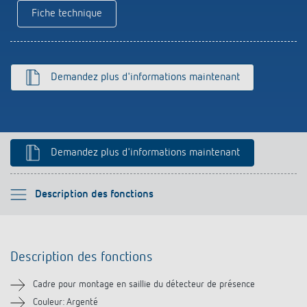
Fiche technique
Historique
Demandez plus d'informations maintenant
Demandez plus d'informations maintenant
Veuillez sélectionner
Description des fonctions
Description des fonctions
Description des fonctions
Téléchargements
Cadre pour montage en saillie du détecteur de présence
Produits similaires
Couleur: Argenté