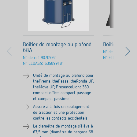
Boîtier de montage au plafond
Boîtier saillie
68A
N° de réf.
9070600
N° de réf.
9070992
N° ELDAS®
53589
N° ELDAS®
535899181
Unité de montage au plafond pour
thePrema, thePassa, theRonda UP,
theMova UP, PresenceLight 360,
compact office, compact passage
et compact passimo
Assure à la fois un soulagement
de traction et une protection
contre les contacts accidentels
Le diamètre de montage s‘élève à
67,5 mm (diamètre de perçage 68