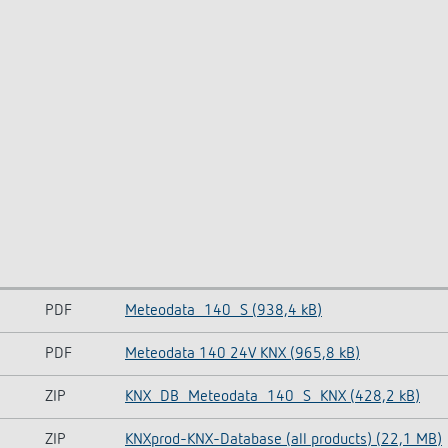
PDF
Meteodata_140_S (938,4 kB)
PDF
Meteodata 140 24V KNX (965,8 kB)
ZIP
KNX_DB_Meteodata_140_S_KNX (428,2 kB)
ZIP
KNXprod-KNX-Database (all products) (22,1 MB)