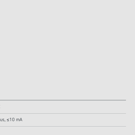
C
bus, ≤10 mA