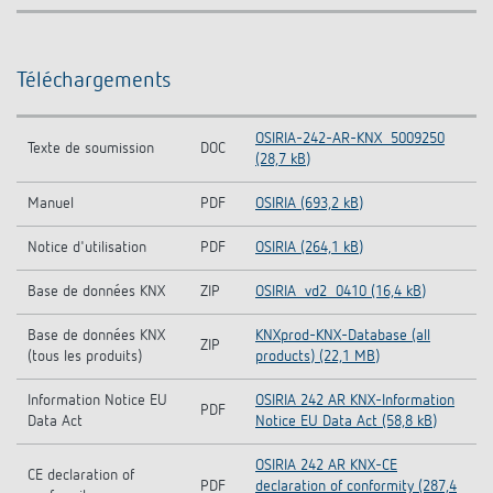
Téléchargements
OSIRIA-242-AR-KNX_5009250
Texte de soumission
DOC
(28,7 kB)
Manuel
PDF
OSIRIA (693,2 kB)
Notice d'utilisation
PDF
OSIRIA (264,1 kB)
Base de données KNX
ZIP
OSIRIA_vd2_0410 (16,4 kB)
Base de données KNX
KNXprod-KNX-Database (all
ZIP
(tous les produits)
products) (22,1 MB)
Information Notice EU
OSIRIA 242 AR KNX-Information
PDF
Data Act
Notice EU Data Act (58,8 kB)
OSIRIA 242 AR KNX-CE
CE declaration of
PDF
declaration of conformity (287,4