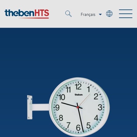
Français
Deutsch
Merkzettel (
0
)
Italiano
Produits
OEM
KNX
Solutions
Smart Home
Solutions OEM
DALI
Service
OEM Experts
Contrôle du temps et de la lumière
Détecteurs de présence et de mouvement
Références
Entreprise
Commande d'éclairage DALI-2
Médiathèque
Spots LED