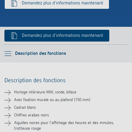
Demandez plus d'informations maintenant
Historique
Demandez plus d'informations maintenant
Veuillez sélectionner
Description des fonctions
Description des fonctions
Description des fonctions
Informations techniques
Horloge intérieure KNX, ronde, biface
Téléchargements
Avec fixation murale ou au plafond (150 mm)
Cadran blanc
Chiffres arabes noirs
Aiguilles noires pour l'affichage des heures et des minutes,
trotteuse rouge