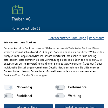
Theben AG
Hohenbergstraße 32
72401 Haigerloch
Allemagne
Datenschutzbestimmungen
|
Impressum
Wir verwenden Cookies
Tél.:
+49 (0)74 74/692-0
Für eine korrekte Funktion unserer Website nutzen wir Technische Cookies. Diese
Fax: +49 (0)74 74/692-150
werden automatisch aktiviert. Zu Analyse-Zwecken haben wir auf dieser Website das
E-Mail:
info@theben.de
Analyse-Tool Google Analytics im Einsatz. Hierfür ist Ihre explizite Zustimmung
erforderlich. Bitte stimmen Sie der Verwendung dieser Tools über den Klick auf „Alle
akzeptieren“ zu. Ihr Einverständnis können Sie jederzeit widerrufen („Opt-Out“) oder
individuelle Einstellungen vornehmen. Details hierzu entnehmen Sie bitte unserer
Datenschutzerklärung. Für weitere Informationen zu den von uns verwendeten
Cookies öffnen Sie die Einstellungen.
S'il vous plaît visitez-nous sur:
Notwendig
Performance
Funktional
Werbung
Alle akzeptieren
Einstellungen speichern