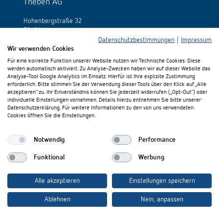
Theben AG
Hohenbergstraße 32
72401 Haigerloch
Allemagne
Datenschutzbestimmungen
|
Impressum
Wir verwenden Cookies
Tél.:
+49 (0)74 74/692-0
Für eine korrekte Funktion unserer Website nutzen wir Technische Cookies. Diese
Fax: +49 (0)74 74/692-150
werden automatisch aktiviert. Zu Analyse-Zwecken haben wir auf dieser Website das
E-Mail:
info@theben.de
Analyse-Tool Google Analytics im Einsatz. Hierfür ist Ihre explizite Zustimmung
erforderlich. Bitte stimmen Sie der Verwendung dieser Tools über den Klick auf „Alle
akzeptieren“ zu. Ihr Einverständnis können Sie jederzeit widerrufen („Opt-Out“) oder
individuelle Einstellungen vornehmen. Details hierzu entnehmen Sie bitte unserer
Datenschutzerklärung. Für weitere Informationen zu den von uns verwendeten
Cookies öffnen Sie die Einstellungen.
S'il vous plaît visitez-nous sur:
Notwendig
Performance
Funktional
Werbung
Alle akzeptieren
Einstellungen speichern
Ablehnen
Nein, anpassen
Mentions légales
Protection des données