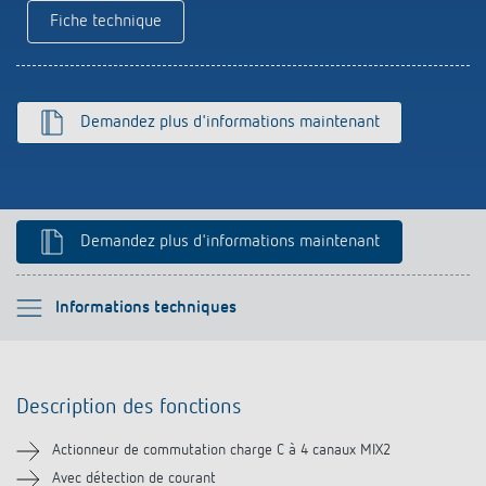
Fiche technique
Historique
Demandez plus d'informations maintenant
Demandez plus d'informations maintenant
Veuillez sélectionner
Informations techniques
Description des fonctions
Description des fonctions
Informations techniques
Actionneur de commutation charge C à 4 canaux MIX2
Téléchargements
Avec détection de courant