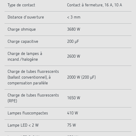
Type de contact
Contact à fermeture, 16 A, 10 A
Distance d'ouverture
< 3 mm
Charge ohmique
3680 W
Charge capacitive
200 µF
Charge de lampes à
2600 W
incand./halogène
Charge de tubes fluorescents
(ballast conventionnel), à
2000 W (200 µF)
compensation parallèle
Charge de tubes fluorescents
1650 W
(RPE)
Lampes fluocompactes
410 W
Lampe LED < 2 W
75 W