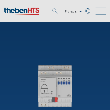
Français
Deutsch
Merkzettel (
0
)
Italiano
Produits
OEM
KNX
Solutions
Smart Home
Solutions OEM
DALI
Service
OEM Experts
Contrôle du temps et de la lumière
Détecteurs de présence et de mouvement
Références
Entreprise
Commande d'éclairage DALI-2
Médiathèque
Spots LED