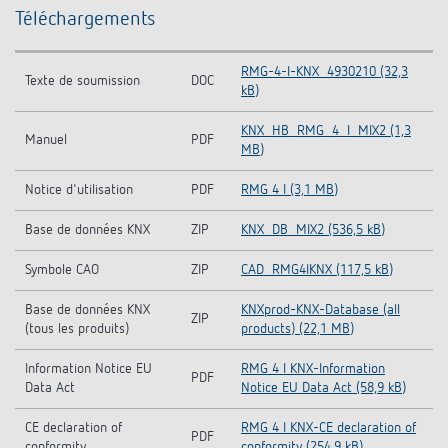
Téléchargements
RMG-4-I-KNX_4930210 (32,3
Texte de soumission
DOC
kB)
KNX_HB_RMG_4_I_MIX2 (1,3
Manuel
PDF
MB)
Notice d'utilisation
PDF
RMG 4 I (3,1 MB)
Base de données KNX
ZIP
KNX_DB_MIX2 (536,5 kB)
Symbole CAO
ZIP
CAD_RMG4IKNX (117,5 kB)
Base de données KNX
KNXprod-KNX-Database (all
ZIP
(tous les produits)
products) (22,1 MB)
Information Notice EU
RMG 4 I KNX-Information
PDF
Data Act
Notice EU Data Act (58,9 kB)
CE declaration of
RMG 4 I KNX-CE declaration of
PDF
conformity
conformity (254,9 kB)