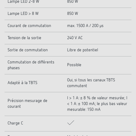
Lampe LED 2-8 W
850 W
Lampe LED > 8 W
850 W
Courant de commutation
max. 1500 A / 200 µs
Tension de la sortie
240 V AC
Sortie de commutation
Libre de potentiel
Commutation de différents
Possible
phases
Oui, si tous les canaux TBTS
Adapté à la TBTS
commutent
I > 1 A: ± 8 % de valeur mesurée; I
Précision mesurage de
< 1 A: ± 100 mA; le plus bas valeur
courant
mesurable: 150 mA
Charge C