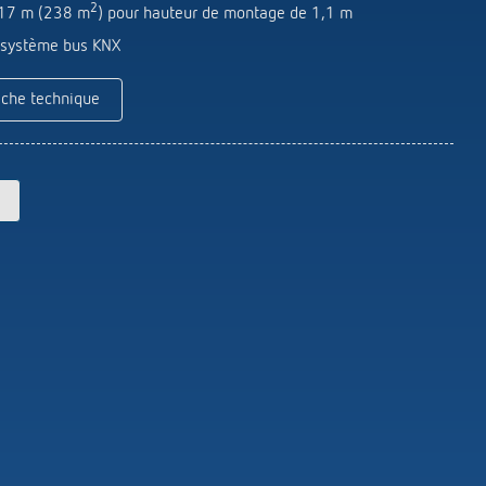
2
 17 m (238 m
) pour hauteur de montage de 1,1 m
Télécommandes pour détecteurs /
Thermostats d'ambiance
r système bus KNX
projecteurs
Thermostats à horloge numérique
Matériel de montage détecteurs /
Thermostats à horloge analogique
iche technique
projecteurs
FAQ
En savoir plus
nnel