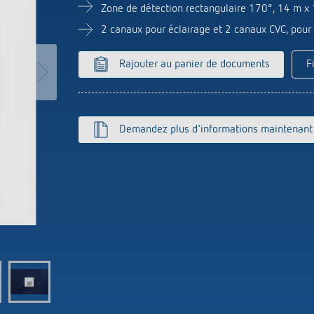
Zone de détection rectangulaire 170°, 14 m x
Capteurs
es programmables analogiques
2 canaux pour éclairage et 2 canaux CVC, pou
ies d'escalier
que
ur
Rajouter au panier de documents
F
ir plus
s Theben
te postale du passé
tion de Theben
Télérupteur impulsio
nniversaire « 100 ans dans
Demandez plus d'informations maintenant
OKTO de Theben
atisation des bâtiments »
y
rs of change - le film
lay
prise
s
ir plus
K top3
ir plus