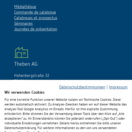
Médiathéque
Commande de catalogue
Catalogues et prospectus
Séminaires
Journées de présentation
Theben AG
Hohenbergstraße 32
72401 Haigerloch
Allemagne
Datenschutzbestimmungen
|
Impressum
Wir verwenden Cookies
Tél.:
+49 (0)74 74/692-0
Für eine korrekte Funktion unserer Website nutzen wir Technische Cookies. Diese
Fax: +49 (0)74 74/692-150
werden automatisch aktiviert. Zu Analyse-Zwecken haben wir auf dieser Website das
E-Mail:
info@theben.de
Analyse-Tool Google Analytics im Einsatz. Hierfür ist Ihre explizite Zustimmung
erforderlich. Bitte stimmen Sie der Verwendung dieser Tools über den Klick auf „Alle
akzeptieren“ zu. Ihr Einverständnis können Sie jederzeit widerrufen („Opt-Out“) oder
individuelle Einstellungen vornehmen. Details hierzu entnehmen Sie bitte unserer
Datenschutzerklärung. Für weitere Informationen zu den von uns verwendeten