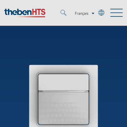
Français
Deutsch
Merkzettel (
0
)
Italiano
Produits
OEM
KNX
Solutions
Smart Home
Solutions OEM
DALI
Service
OEM Experts
Contrôle du temps et de la lumière
Détecteurs de présence et de mouvement
Références
Entreprise
Commande d'éclairage DALI-2
Médiathèque
Spots LED