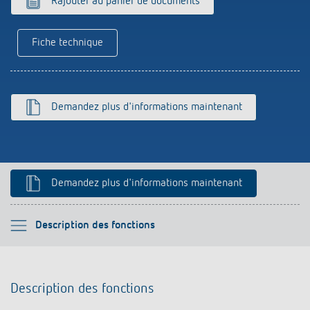
Rajouter au panier de documents
Historique
Fiche technique
Demandez plus d'informations maintenant
Demandez plus d'informations maintenant
Veuillez sélectionner
Description des fonctions
Description des fonctions
Description des fonctions
Informations techniques