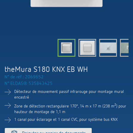
Systèmes KNX
Contact
Catalogues et prospectus
Theben AG
Contrôle du temps et de la lumière
Détecteurs de présence et de mouvement
Commande de catalogue
Nouveautés
Recherche de produits
Régulation de chauffage
Hotline
Commutation et variation fiables des LED
Séminaires techniques et formation online
Salons professionnels
Médiathèque
Accessoires
Interlocuteur
Les capteurs de CO2
Newsletter
Exposition, présentation et formation
LUXORliving
Conseiller de vente dans votre région
Smart Metering
theMura S180 KNX EB WH
Durabilité
Distribution dans le monde
N° de réf.: 2069652
Régulation de la température
N° ELDAS® 535843425
Carrières chez ThebenHTS
Demande
Détecteur de mouvement passif infrarouge pour montage mural
Références
encastré
Associations
Itineraire
2
Zone de détection rectangulaire 170°, 14 m x 17 m (238 m
) pour
Application de Theben
hauteur de montage de 1,1 m
Environnement
Newsletter
1 canal pour éclairage et 1 canal CVC, pour système bus KNX
Télérupteur impulsionnel OKTO de Theben
Design