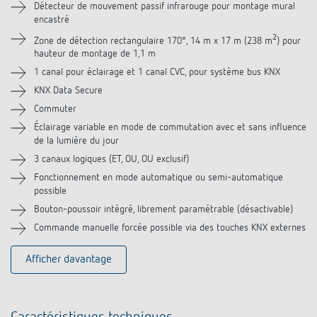
Détecteur de mouvement passif infrarouge pour montage mural
encastré
Téléchargements
2
Zone de détection rectangulaire 170°, 14 m x 17 m (238 m
) pour
hauteur de montage de 1,1 m
Accessoires
1 canal pour éclairage et 1 canal CVC, pour système bus KNX
KNX Data Secure
Produits similaires
Commuter
Éclairage variable en mode de commutation avec et sans influence
de la lumière du jour
3 canaux logiques (ET, OU, OU exclusif)
Fonctionnement en mode automatique ou semi-automatique
possible
Bouton-poussoir intégré, librement paramétrable (désactivable)
Commande manuelle forcée possible via des touches KNX externes
Afficher davantage