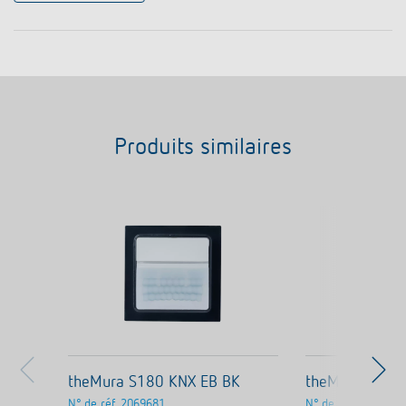
Produits similaires
theMura S180 KNX EB BK
theMura S180
N° de réf.
2069681
N° de réf.
2069680