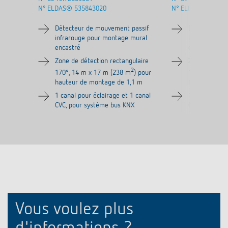
N° ELDAS®
535843020
N° ELDAS®
53584
Détecteur de mouvement passif
Détecteur de
infrarouge pour montage mural
infrarouge p
encastré
encastré
Zone de détection rectangulaire
Zone de détec
2
170°, 14 m x 17 m (238 m
) pour
170°, 14 m x
hauteur de montage de 1,1 m
hauteur de m
1 canal pour éclairage et 1 canal
1 canal pour 
CVC, pour système bus KNX
CVC, pour sy
Vous voulez plus