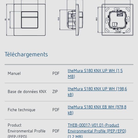
Téléchargements
theMura S180 KNX UP WH (1,5
Manuel
PDF
MB)
theMura S180 KNX UP WH (198,6
Base de données KNX
ZIP
kB)
theMura S180 KNX EB WH (978,8
Fiche technique
PDF
kB)
Product
THEB-00017-V01.01-Product
Environmental Profile
PDF
Environmental Profile (PEP/EPD)
(PEP/EPD)
(1,2 MB)