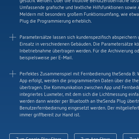
gesucht werden. Über die intuitive Benutzeroberfläche las
Umfassende grafische und textliche Hilfsfunktionen sowie 
Meldern mit besonders großem Funktionsumfang, wie etwa
Plug die Programmierung erheblich.
Parametersätze lassen sich kundenspezifisch abspeichern 
Einsatz in verschiedenen Gebäuden. Die Parametersätze kön
Inbetriebnahme übertragen werden. Für die Archivierung o
beispielsweise per E-Mail.
Perfektes Zusammenspiel mit Fernbedienung theSenda B: W
App erfolgt, werden die programmierten Daten über die the
übertragen. Die Kommunikation zwischen App und Fernbedien
integriertes Luxmeter, mit dem sich die Lichtmessung ein
werden dann wieder per Bluetooth an theSenda Plug übert
Benutzerfernbedienung eingesetzt werden.
Der mitgeliefer
immer griffbereit zur Hand ist.