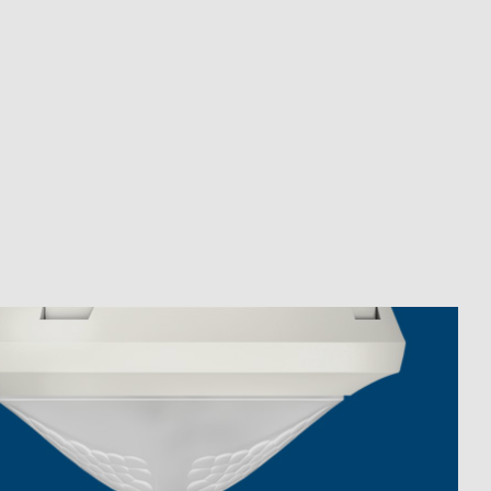
Fernbedienungen Melder / Strahler
Montagematerial Melder / Strahler
Mehr anzeigen
icht
LUXORliving