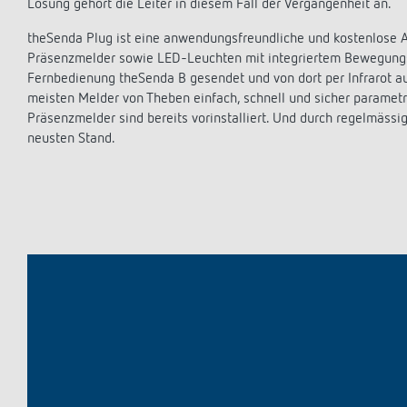
theLeda D
Analoge Uhrenthermostate
Treppen
Lösung gehört die Leiter in diesem Fall der Vergangenheit an.
Einer für alle - Alle für einen
theLeda S
FAQ
Dimme
theSenda Plug ist eine anwendungsfreundliche und kostenlose
Mehr anzeigen
Mehr a
Präsenzmelder sowie LED-Leuchten mit integriertem Bewegungs
Design
Historie
Fernbedienung theSenda B gesendet und von dort per Infrarot a
Referenzen
Apps v
meisten Melder von Theben einfach, schnell und sicher parame
100 Ja
Präsenzmelder sind bereits vorinstalliert. Und durch regelmäss
Umrüstung der Schulgebäude in
iON pla
neusten Stand.
Untern
Rothenburg auf energieeffiziente LED-
LUXORp
Jubiläu
Beleuchtung
MAXplu
Automa
KNX Präsenzmelder steigern die
OBELIS
Postkar
Energieeffizienz im Polizei- und
Mehr a
Justizzentrum Zürich
Mehr a
Spitalzentrum Biel: Präsenzabhängige
Lichtsteuerung und LEDs senken den
Energieverbrauch um 82 Prozent
Beleuchtungssteuerung für Zürichs
neues Wahrzeichen mit KNX-
Präsenzmeldern
Mehr anzeigen