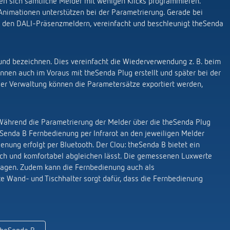
sen sich sämtliche Melder mit wenigen Klicks programmieren.
Animationen unterstützen bei der Parametrierung. Gerade bei
 den DALI-Präsenzmeldern, vereinfacht und beschleunigt theSenda
und bezeichnen. Dies vereinfacht die Wiederverwendung z. B. beim
nen auch im Voraus mit theSenda Plug erstellt und später bei der
der Verwaltung können die Parametersätze exportiert werden,
ährend die Parametrierung der Melder über die theSenda Plug
Senda B Fernbedienung per Infrarot an den jeweiligen Melder
ung erfolgt per Bluetooth. Der Clou: theSenda B bietet ein
fach und komfortabel abgleichen lässt. Die gemessenen Luxwerte
ragen.
Zudem kann die Fernbedienung auch als
te Wand- und Tischhalter sorgt dafür, dass die Fernbedienung