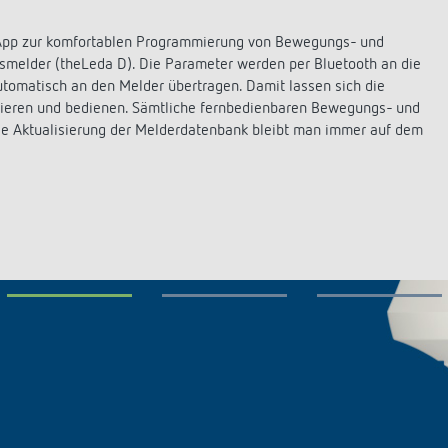
licht-Zeitschalter
Sensorik
r
 App zur komfortablen Programmierung von Bewegungs- und
nzeigen
melder (theLeda D). Die Parameter werden per Bluetooth an die
utomatisch an den Melder übertragen. Damit lassen sich die
on Theben
Stromstossschalter: L
trieren und bedienen. Sämtliche fernbedienbaren Bewegungs- und
effizient schalten
hre Theben
ige Aktualisierung der Melderdatenbank bleibt man immer auf dem
y
ehmensfilm
lay
msbuch „100 Jahre Building
s
tion“
K top3
ten
nzeigen
nzeigen