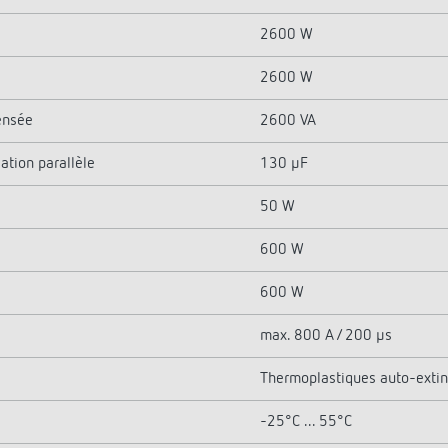
2600 W
2600 W
ensée
2600 VA
ation parallèle
130 µF
50 W
600 W
600 W
max. 800 A / 200 µs
Thermoplastiques auto-extin
-25°C ... 55°C