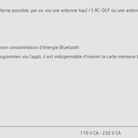
xterne possible, par ex. via une antenne top2/3 RC-DCF ou une ant
basse consommation d'énergie Bluetooth
ogrammes via l‘appli, il est indispensable d‘insérer la carte mémoir
110 V CA - 230 V CA