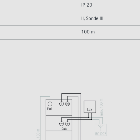
IP 20
II, Sonde III
100 m