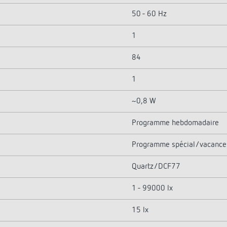
50 - 60 Hz
1
84
1
~0,8 W
Programme hebdomadaire
Programme spécial/vacance
Quartz/DCF77
1 - 99000 lx
15 lx