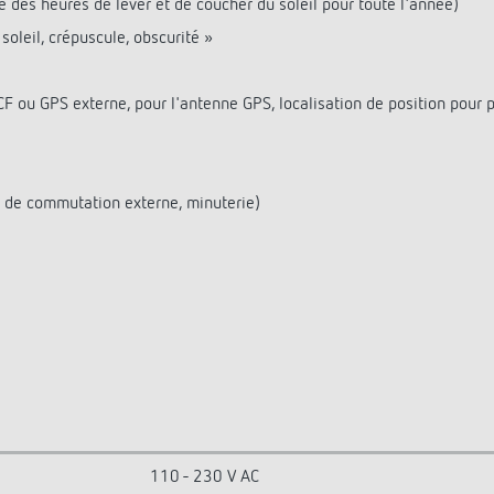
des heures de lever et de coucher du soleil pour toute l'année)
soleil, crépuscule, obscurité »
CF ou GPS externe, pour l'antenne GPS, localisation de position pou
 de commutation externe, minuterie)
110 - 230 V AC