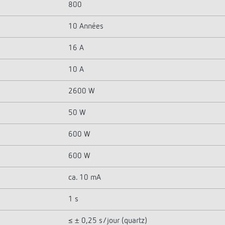
800
10 Années
16 A
10 A
2600 W
50 W
600 W
600 W
ca. 10 mA
1 s
≤ ± 0,25 s/jour (quartz)