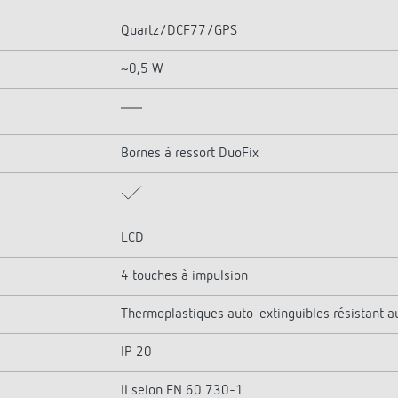
Quartz/DCF77/GPS
~0,5 W
Bornes à ressort DuoFix
LCD
4 touches à impulsion
Thermoplastiques auto-extinguibles résistant 
IP 20
II selon EN 60 730-1